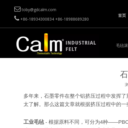

toby@gdcalm.com
首页

+86-18934300834
+86-18988689280
毛毡滚
石
多年来，石墨零件在整个铝挤压过程中发挥了
太了解。那么这篇文章就根据挤压过程中的一
工业毛毡
-
根据原料不同，可分为4种——PBO、