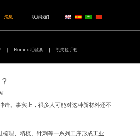
消息
联系我们
带
|
Nomex 毛毡条
|
凯夫拉手套
？
站
冲击。事实上，很多人可能对这种新材料还不
纤维将经过梳理、精梳、针刺等一系列工序形成工业