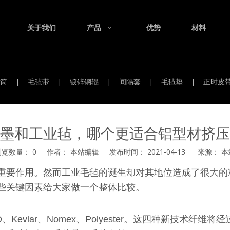
关于我们
产品
优势
材料
筒
|
毛毡带
|
镀锌钢辊
|
间隔套
|
毛毡垫
|
正时皮
墨和工业毡，哪个更适合铝型材挤压
浏览数量：
0
作者： 本站编辑 发布时间： 2021-04-13 来源：
本
重要作用。然而工业毛毡的诞生却对其地位造成了很大的
些关键因素给大家做一个整体比较。
Kevlar、Nomex、Polyester。这四种新技术