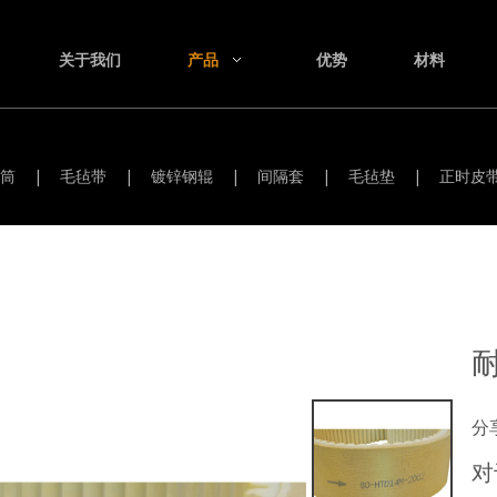
关于我们
产品
优势
材料
筒
|
毛毡带
|
镀锌钢辊
|
间隔套
|
毛毡垫
|
正时皮
分
对