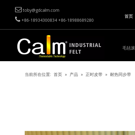

toby@gdcalm.com
首页

+86-18934300834
+86-18988689280
毛毡滚
当前所在位置:
首页
»
产品
»
正时皮带
»
耐热同步带