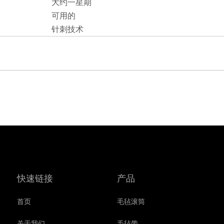
大约一星期
可用的
针刺技术
快速链接
产品
首页
毛毡滚筒
关于我们
毛毡带