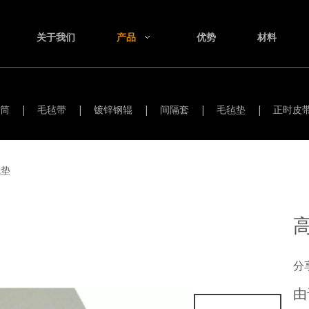
关于我们
产品
优势
材料
筒
|
毛毡带
|
镀锌钢辊
|
间隔套
|
毛毡垫
|
正时皮
毡垫
高
分
由