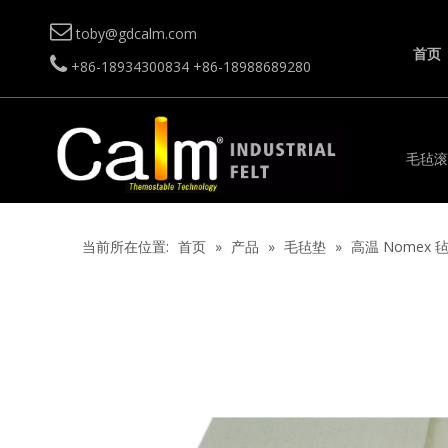

toby@gdcalm.com
首页

+86-18934300834
+86-18988689280
毛毡滚
当前所在位置:
首页
»
产品
»
毛毡垫
»
高温 Nomex 