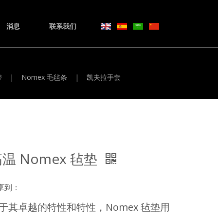
消息
联系我们
带
|
Nomex 毛毡条
|
凯夫拉手套
温 Nomex 毡垫
享到：
于其卓越的特性和特性，Nomex 毡垫用