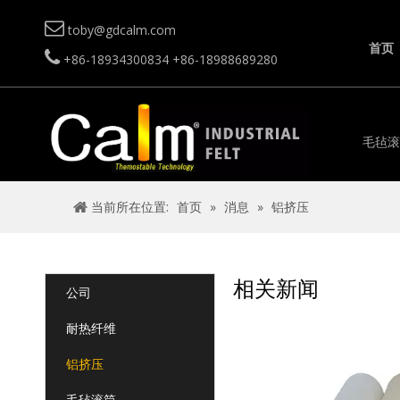

toby@gdcalm.com
首页

+86-18934300834
+86-18988689280
毛毡滚
当前所在位置:
首页
»
消息
»
铝挤压
相关新闻
公司
耐热纤维
铝挤压
毛毡滚筒