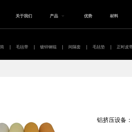
关于我们
产品
优势
材料
筒
|
毛毡带
|
镀锌钢辊
|
间隔套
|
毛毡垫
|
正时皮
铝挤压设备