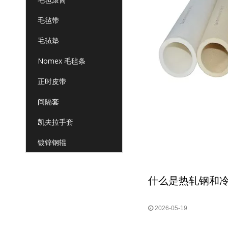
毛毡带
毛毡垫
Nomex 毛毡条
正时皮带
间隔套
凯夫拉手套
镀锌钢辊
什么是热轧钢和
2026-05-19